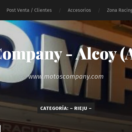
Post Venta / Clientes
Accesorios
Zona Racin
ompany - Alcoy (A
www.motoscompany.com
CATEGORÍA:
– RIEJU –